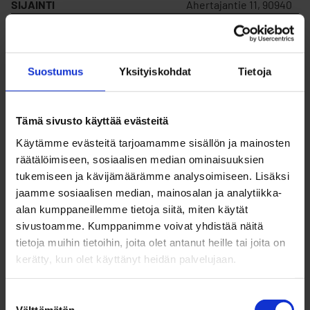
SIJAINTI
Ahertajantie 11, 90940
MYYDÄÄN
Ei
Suostumus
Yksityiskohdat
Tietoja
VUOKRATAAN
Kyllä
Tämä sivusto käyttää evästeitä
KORTTELIN NUMERO
4
Käytämme evästeitä tarjoamamme sisällön ja mainosten
räätälöimiseen, sosiaalisen median ominaisuuksien
tukemiseen ja kävijämäärämme analysoimiseen. Lisäksi
TONTIN NUMERO
106
jaamme sosiaalisen median, mainosalan ja analytiikka-
alan kumppaneillemme tietoja siitä, miten käytät
sivustoamme. Kumppanimme voivat yhdistää näitä
RAKENNUSOIKEUS
859
tietoja muihin tietoihin, joita olet antanut heille tai joita on
kerätty, kun olet käyttänyt heidän palvelujaan.
VUOKRAHINTA (V)
1 555,75 €/v
Suostumuksen