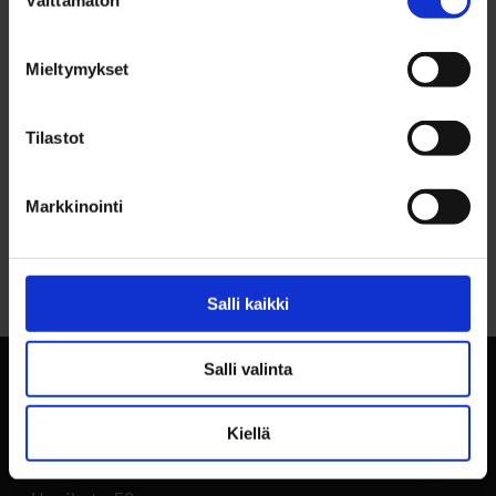
Välttämätön
valinta
YHTEYSTIEDOT
Kari Viik, p. 040 575 8082
Mieltymykset
Tilastot
Markkinointi
Palaa sivun alkuun
Salli kaikki
Salli valinta
Kiellä
BusinessOulu