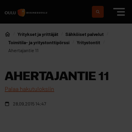
Siirry sisältöön
Etusivulle
Suomeksi
In english
Yritykset ja yrittäjät
Sähköiset palvelut
Etusivu
Toimitila- ja yritystonttipörssi
Yritystontit
Ahertajantie 11
AHERTAJANTIE 11
Palaa hakutuloksiin
28.09.2015 14:47