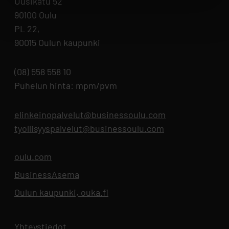
Uusikatu 52
90100 Oulu
PL 22,
90015 Oulun kaupunki
(08) 558 558 10
Puhelun hinta: mpm/pvm
elinkeinopalvelut@businessoulu.com
tyollisyyspalvelut@businessoulu.com
oulu.com
Aukeaa uuteen välilehteen
BusinessAsema
Aukeaa uuteen välilehteen
Oulun kaupunki, ouka.fi
Aukeaa uuteen välilehteen
Yhteystiedot
Aukeaa uuteen välilehteen