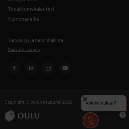
Tapahtumakalenteri
Aukeaa uuteen välilehteen
Kumppaneille
Tietosuoja ja tiedonhallinta
Aukeaa uuteen välilehteen
Saavutettavuus
Facebook
LinkedIn
Instagram
Youtube
Copyright © Oulun kaupunki 2026.
Voinko auttaa?
Siirry sivustolle ouka.fi
1