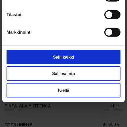
TILAN TYYPPI
Liiketila
Tilastot
MYYDÄÄN
Kyllä
Markkinointi
VUOKRATAAN
Ei
Salli kaikki
MYYDÄÄN
SIJOITUSKOHTEENA
Ei
Salli valinta
UUDISKOHDE
Kyllä
Kiellä
PINTA-ALA YHTEENSÄ
41 ㎡
MYYNTIHINTA
94 000 €