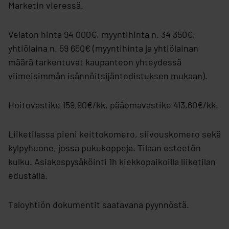
Marketin vieressä.
Velaton hinta 94 000€, myyntihinta n. 34 350€,
yhtiölaina n. 59 650€ (myyntihinta ja yhtiölainan
määrä tarkentuvat kaupanteon yhteydessä
viimeisimmän isännöitsijäntodistuksen mukaan).
Hoitovastike 159,90€/kk, pääomavastike 413,60€/kk.
Liiketilassa pieni keittokomero, siivouskomero sekä
kylpyhuone, jossa pukukoppeja. Tilaan esteetön
kulku. Asiakaspysäköinti 1h kiekkopaikoilla liiketilan
edustalla.
Taloyhtiön dokumentit saatavana pyynnöstä.