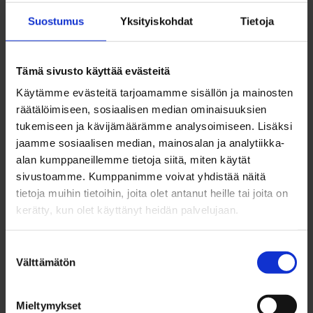
Suostumus
Yksityiskohdat
Tietoja
Tämä sivusto käyttää evästeitä
Käytämme evästeitä tarjoamamme sisällön ja mainosten
räätälöimiseen, sosiaalisen median ominaisuuksien
tukemiseen ja kävijämäärämme analysoimiseen. Lisäksi
jaamme sosiaalisen median, mainosalan ja analytiikka-
alan kumppaneillemme tietoja siitä, miten käytät
sivustoamme. Kumppanimme voivat yhdistää näitä
tietoja muihin tietoihin, joita olet antanut heille tai joita on
kerätty, kun olet käyttänyt heidän palvelujaan.
Suostumuksen
Kanahaukantie 17 LT 2, 90250
Välttämätön
valinta
SIJAINTI
Kaukovainio
Mieltymykset
Toimisto