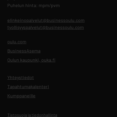
Puhelun hinta: mpm/pvm
elinkeinopalvelut@businessoulu.com
tyollisyyspalvelut@businessoulu.com
oulu.com
Aukeaa uuteen välilehteen
BusinessAsema
Aukeaa uuteen välilehteen
Oulun kaupunki, ouka.fi
Aukeaa uuteen välilehteen
Yhteystiedot
Aukeaa uuteen välilehteen
Tapahtumakalenteri
Aukeaa uuteen välilehteen
Kumppaneille
Tietosuoja ja tiedonhallinta
Aukeaa uuteen välilehteen