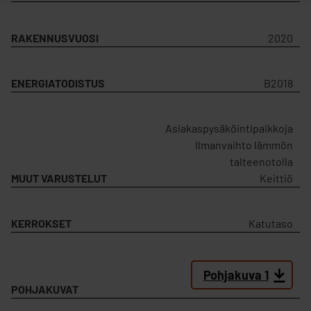
RAKENNUSVUOSI
2020
ENERGIATODISTUS
B2018
Asiakaspysäköintipaikkoja
Ilmanvaihto lämmön
talteenotolla
MUUT VARUSTELUT
Keittiö
KERROKSET
Katutaso
Pohjakuva 1
POHJAKUVAT