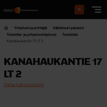
Siirry sisältöön
Etusivulle
Suomeksi
In english
Yritykset ja yrittäjät
Sähköiset palvelut
Etusivu
Toimitila- ja yritystonttipörssi
Toimitilat
Kanahaukantie 17 LT 2
KANAHAUKANTIE 17
LT 2
Palaa hakutuloksiin