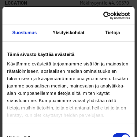
LOCATION
Mäkihypyntie 44, 90670
IS SOLD
Yes
Suostumus
Yksityiskohdat
Tietoja
FOR RENT
Yes
Tämä sivusto käyttää evästeitä
PLOT NUMBER
3
Käytämme evästeitä tarjoamamme sisällön ja mainosten
räätälöimiseen, sosiaalisen median ominaisuuksien
tukemiseen ja kävijämäärämme analysoimiseen. Lisäksi
BLOCK NUMBER
28
jaamme sosiaalisen median, mainosalan ja analytiikka-
alan kumppaneillemme tietoja siitä, miten käytät
sivustoamme. Kumppanimme voivat yhdistää näitä
CONSTRUCTION RIGHTS
270
tietoja muihin tietoihin, joita olet antanut heille tai joita on
kerätty, kun olet käyttänyt heidän palvelujaan.
SALE PRICE
47 917,44 €
Suostumuksen