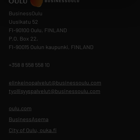
BusinessOulu
Uusikatu 52
FI-90100 Oulu, FINLAND
P.O. Box 22,
FI-90015 Oulun kaupunki, FINLAND
+358 8 558 558 10
elinkeinopalvelut@businessoulu.com
tyollisyyspalvelut@businessoulu.com
oulu.com
Opens in new tab
BusinessAsema
Opens in new tab
City of Oulu, ouka.fi
Opens in new tab