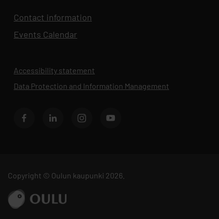
Contact information
Events Calendar
Opens in new tab
Accessibility statement
Data Protection and Information Management
Opens in new 
BusinessOulu's Facebook page
BusinessOulu's LinkedIn page
BusinessOulu's Instagram page
BusinessAsema's YouTube chann
Copyright © Oulun kaupunki 2026.
Go to ouka.fi