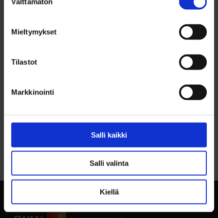
Välttämätön
valinta
RENT PRICE YEARLY
1 943,21 €/v
Mieltymykset
CONTACT INFO
Timo Sarkkinen, p. 044 703 2367
Tilastot
Markkinointi
Salli kaikki
Back to top
Salli valinta
Kiellä