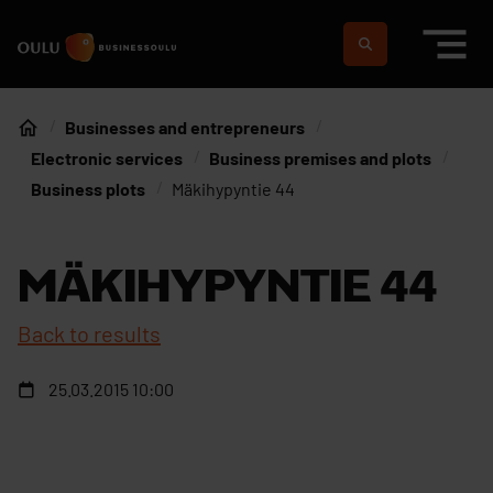
Skip to content
To home page
Suomeksi
In english
Businesses and entrepreneurs
Home
Electronic services
Business premises and plots
Business plots
Mäkihypyntie 44
MÄKIHYPYNTIE 44
Back to results
25.03.2015 10:00