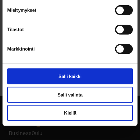
CONTACT INFO
Jukka Kangas, p. 044 703 2366
Mieltymykset
Tilastot
Markkinointi
Back to top
Salli kaikki
Salli valinta
Kiellä
BusinessOulu