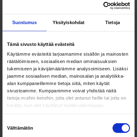
LOCATION
Ideakuja 6, 90410
IS SOLD
No
Suostumus
Yksityiskohdat
Tietoja
FOR RENT
Yes
Tämä sivusto käyttää evästeitä
Käytämme evästeitä tarjoamamme sisällön ja mainosten
räätälöimiseen, sosiaalisen median ominaisuuksien
PLOT NUMBER
3
tukemiseen ja kävijämäärämme analysoimiseen. Lisäksi
jaamme sosiaalisen median, mainosalan ja analytiikka-
BLOCK NUMBER
44
alan kumppaneillemme tietoja siitä, miten käytät
sivustoamme. Kumppanimme voivat yhdistää näitä
tietoja muihin tietoihin, joita olet antanut heille tai joita on
CONSTRUCTION RIGHTS
2427
kerätty, kun olet käyttänyt heidän palvelujaan.
RENT PRICE YEARLY
10 177,74 €/v
Suostumuksen
Välttämätön
valinta