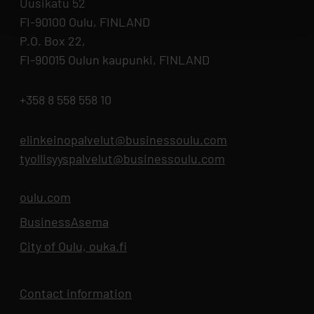
Uusikatu 52
FI-90100 Oulu, FINLAND
P.O. Box 22,
FI-90015 Oulun kaupunki, FINLAND
+358 8 558 558 10
elinkeinopalvelut@businessoulu.com
tyollisyyspalvelut@businessoulu.com
oulu.com
Opens in new tab
BusinessAsema
Opens in new tab
City of Oulu, ouka.fi
Opens in new tab
Contact information