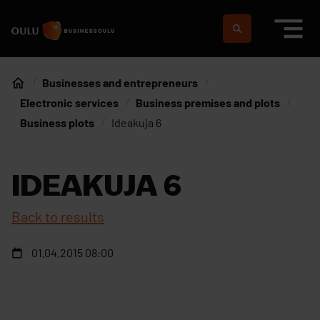
Skip to content
To home page
Suomeksi
In english
Businesses and entrepreneurs
Home
Electronic services
Business premises and plots
Business plots
Ideakuja 6
IDEAKUJA 6
Back to results
01.04.2015 08:00