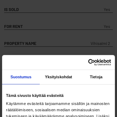
IS SOLD
Yes
FOR RENT
Yes
PROPERTY NAME
Vihisalmi 2
PROPERTY ID
Vihisalmi 2
Suostumus
Yksityiskohdat
Tietoja
PROPERTY LINK
Open
PLOT NUMBER
1
Tämä sivusto käyttää evästeitä
Käytämme evästeitä tarjoamamme sisällön ja mainosten
räätälöimiseen, sosiaalisen median ominaisuuksien
BLOCK NUMBER
23026
tukemiseen ja kävijämäärämme analysoimiseen. Lisäksi