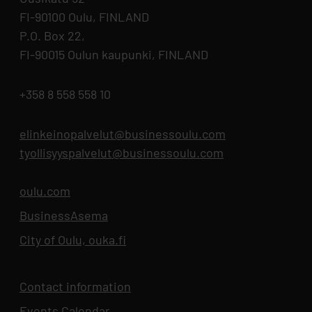
FI-90100 Oulu, FINLAND
P.O. Box 22,
FI-90015 Oulun kaupunki, FINLAND
+358 8 558 558 10
elinkeinopalvelut@businessoulu.com
tyollisyyspalvelut@businessoulu.com
oulu.com
Opens in new tab
BusinessAsema
Opens in new tab
City of Oulu, ouka.fi
Opens in new tab
Contact information
Events Calendar
Opens in new tab