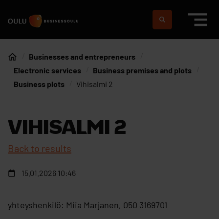
Skip to content
To home page
Suomeksi
In english
Businesses and entrepreneurs
Home
Electronic services
Business premises and plots
Business plots
Vihisalmi 2
VIHISALMI 2
Back to results
15.01.2026 10:46
yhteyshenkilö: Miia Marjanen, 050 3169701