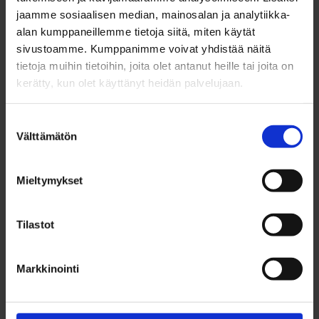
jaamme sosiaalisen median, mainosalan ja analytiikka-
CONSTRUCTION RIGHTS
4453 k-m²
alan kumppaneillemme tietoja siitä, miten käytät
sivustoamme. Kumppanimme voivat yhdistää näitä
tietoja muihin tietoihin, joita olet antanut heille tai joita on
PURPOSE TO USE
Liike- ja teollisuustontti
kerätty, kun olet käyttänyt heidän palvelujaan.
Suostumuksen
PLOT SIZE
5 239 ㎡
Välttämätön
valinta
SALE PRICE
68 107 €
Mieltymykset
RENT PRICE YEARLY
4 086 €/v
Tilastot
DISTRICT HEATING
No
Markkinointi
Marjanen Miia (Elinvoimajohtaja)