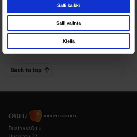
CONTACT INFO
Puh. +358503169701
Salli kaikki
Salli valinta
Kiellä
Back to top
BusinessOulu
Uusikatu 52