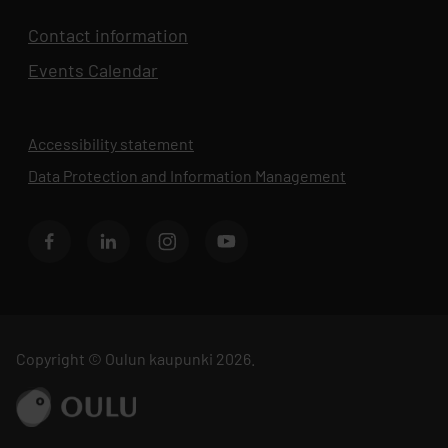
Contact information
Events Calendar
Opens in new tab
Accessibility statement
Data Protection and Information Management
Opens in new 
BusinessOulu's Facebook page
BusinessOulu's LinkedIn page
BusinessOulu's Instagram page
BusinessAsema's YouTube chann
Copyright © Oulun kaupunki 2026.
Go to ouka.fi