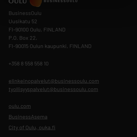
BusinessOulu
Uusikatu 52
FI-90100 Oulu, FINLAND
P.O. Box 22,
FI-90015 Oulun kaupunki, FINLAND
+358 8 558 558 10
elinkeinopalvelut@businessoulu.com
tyollisyyspalvelut@businessoulu.com
oulu.com
Opens in new tab
BusinessAsema
Opens in new tab
City of Oulu, ouka.fi
Opens in new tab