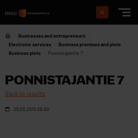
Skip to content
To home page
Suomeksi
In english
Businesses and entrepreneurs
Home
Electronic services
Business premises and plots
Business plots
Ponnistajantie 7
PONNISTAJANTIE 7
Back to results
25.03.2015 08:00