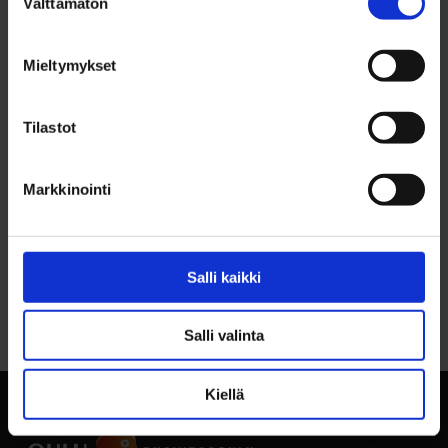
Välttämätön
valinta
RENT PRICE YEARLY
2 354,79 €/v
Mieltymykset
CONTACT INFO
Timo Sarkkinen, p. 044 703 2367
Tilastot
Markkinointi
Salli kaikki
Back to top
Salli valinta
Kiellä