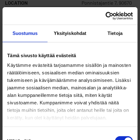
LOCATION
Ponnistajantie 7, 90670
IS SOLD
Yes
Suostumus
Yksityiskohdat
Tietoja
FOR RENT
Yes
Tämä sivusto käyttää evästeitä
PLOT NUMBER
6
Käytämme evästeitä tarjoamamme sisällön ja mainosten
räätälöimiseen, sosiaalisen median ominaisuuksien
tukemiseen ja kävijämäärämme analysoimiseen. Lisäksi
BLOCK NUMBER
38
jaamme sosiaalisen median, mainosalan ja analytiikka-
alan kumppaneillemme tietoja siitä, miten käytät
sivustoamme. Kumppanimme voivat yhdistää näitä
CONSTRUCTION RIGHTS
250
tietoja muihin tietoihin, joita olet antanut heille tai joita on
kerätty, kun olet käyttänyt heidän palvelujaan.
SALE PRICE
58 066,62 €
Suostumuksen