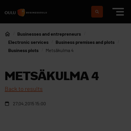
Skip to content
To home page
Suomeksi
In english
Businesses and entrepreneurs
Home
Electronic services
Business premises and plots
Business plots
Metsäkulma 4
METSÄKULMA 4
Back to results
27.04.2015 15:00