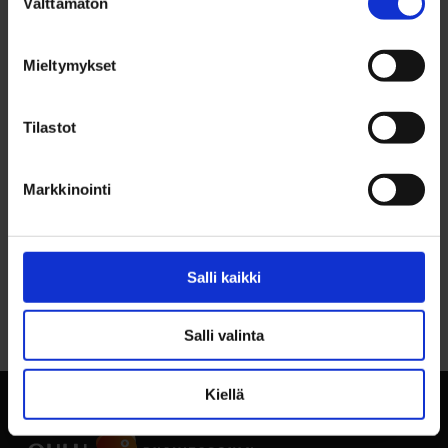
Välttämätön
valinta
RENT PRICE YEARLY
2 763,03 €/v
Mieltymykset
CONTACT INFO
Kari Viik, p. 040 575 8082
Tilastot
Markkinointi
Salli kaikki
Back to top
Salli valinta
Kiellä