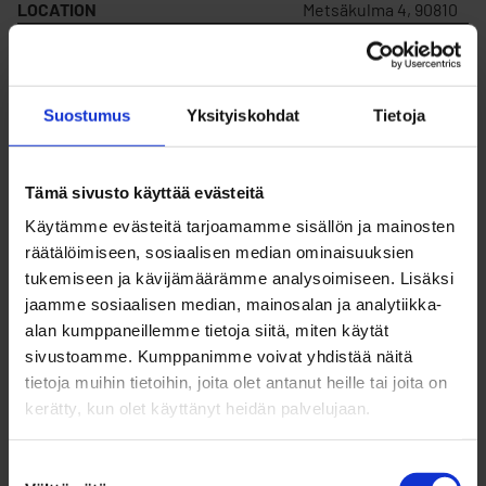
LOCATION
Metsäkulma 4, 90810
IS SOLD
Yes
Suostumus
Yksityiskohdat
Tietoja
FOR RENT
Yes
Tämä sivusto käyttää evästeitä
PLOT NUMBER
175
Käytämme evästeitä tarjoamamme sisällön ja mainosten
räätälöimiseen, sosiaalisen median ominaisuuksien
tukemiseen ja kävijämäärämme analysoimiseen. Lisäksi
BLOCK NUMBER
279
jaamme sosiaalisen median, mainosalan ja analytiikka-
alan kumppaneillemme tietoja siitä, miten käytät
sivustoamme. Kumppanimme voivat yhdistää näitä
CONSTRUCTION RIGHTS
275
tietoja muihin tietoihin, joita olet antanut heille tai joita on
kerätty, kun olet käyttänyt heidän palvelujaan.
SALE PRICE
44 840 €
Suostumuksen