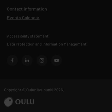
Contact information
Events Calendar
Opens in new tab
Accessibility statement
Data Protection and Information Management
Opens in new 
BusinessOulu's Facebook page
BusinessOulu's LinkedIn page
BusinessOulu's Instagram page
BusinessAsema's YouTube chann
Copyright © Oulun kaupunki 2026.
Go to ouka.fi