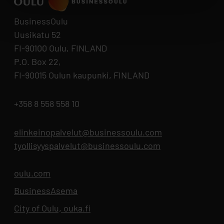
BusinessOulu
Uusikatu 52
FI-90100 Oulu, FINLAND
P.O. Box 22,
FI-90015 Oulun kaupunki, FINLAND
+358 8 558 558 10
elinkeinopalvelut@businessoulu.com
tyollisyyspalvelut@businessoulu.com
oulu.com
Opens in new tab
BusinessAsema
Opens in new tab
City of Oulu, ouka.fi
Opens in new tab